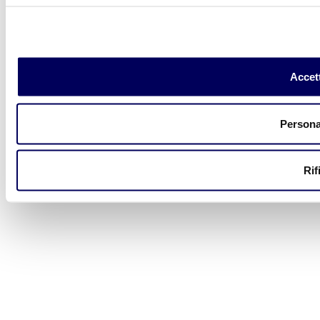
Accett
Persona
Rif