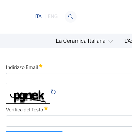
Salta al contenuto
ITA
ENG
La Ceramica Italiana
L'A
Diritto Societario
Password Dimenticata
Indirizzo Email
Obbligatorio
Rigene CAPTCHA
Verifica del Testo
Obbligatorio