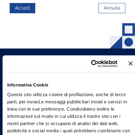
Accedi
Annulla
Informativa Cookie
Questo sito utilizza cookie di profilazione, anche di terze
Confindustria Ceramica è l'Associazione che rappresenta, collega,
informa e assiste le aziende italiane produttrici di piastrelle di
parti, per inviarLe messaggi pubblicitari mirati e servizi in
ceramica, materiali refrattari, laterizi, sanitari, stoviglierie e
linea con le sue preferenze. Condividiamo inoltre le
ceramica per usi industriali.
informazioni sul modo in cui utilizza il nostro sito con i
nostri partner che si occupano di analisi dei dati web,
Viale Monte Santo, 40
pubblicità e social media i quali potrebbero combinarle con
41049 Sassuolo (MO) - Italy