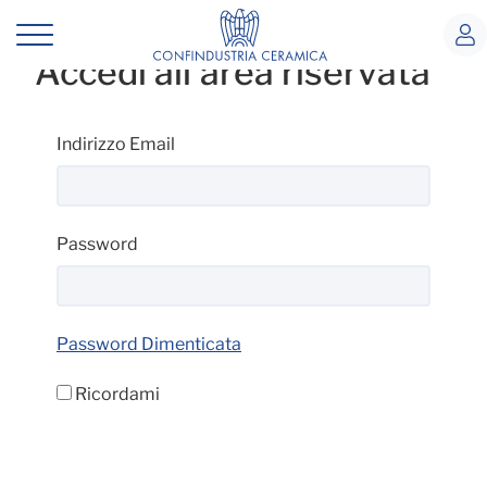
Home
Accedi all'area riservata
Login
Login
Indirizzo Email
Password
Password Dimenticata
Ricordami