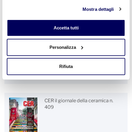
clicchi qui
. Il consenso può essere espresso cliccando
Mostra dettagli
sul tasto "Accetta tutti". Se non vuole i cookie di
profilazione può negare il consenso sul tasto "Rifiuta".
Accetta tutti
Silice cristallina e ceramica:
Personalizza
gestione e sicurezza
Rifiuta
CER il giornale della ceramica n.
409