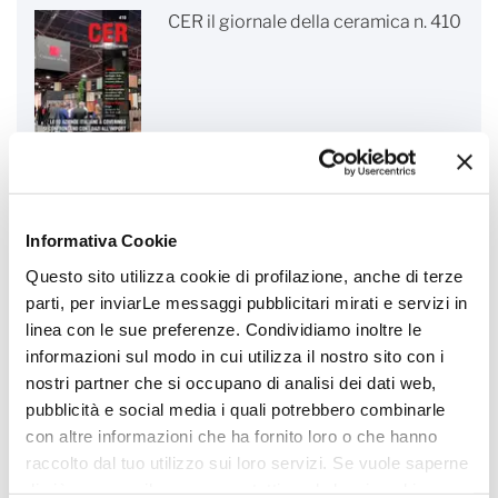
CER il giornale della ceramica n. 410
Informativa Cookie
FOCUS 16 - La nuova Direttiva
europea sulle emissioni industriali -
Questo sito utilizza cookie di profilazione, anche di terze
IED 2.0
parti, per inviarLe messaggi pubblicitari mirati e servizi in
linea con le sue preferenze. Condividiamo inoltre le
informazioni sul modo in cui utilizza il nostro sito con i
nostri partner che si occupano di analisi dei dati web,
pubblicità e social media i quali potrebbero combinarle
con altre informazioni che ha fornito loro o che hanno
Environmental Product Declaration
raccolto dal tuo utilizzo sui loro servizi. Se vuole saperne
- Ceramic Tiles
di più o negare il consenso a tutti o ad alcuni cookie