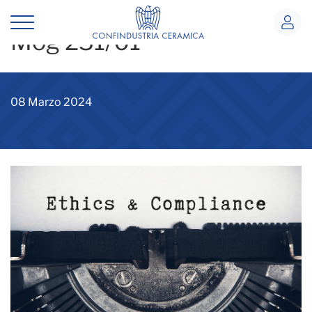
MOG 231/01
Mog 231/01
08 Marzo 2024