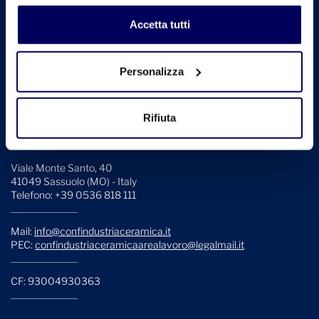
profilazione può negare il consenso sul tasto "Rifiuta".
Accetta tutti
Personalizza
Confindustria Ceramica è l'Associazione che rappresenta, collega,
informa e assiste le aziende italiane produttrici di piastrelle di
Rifiuta
ceramica, materiali refrattari, laterizi, sanitari, stoviglierie e
ceramica per usi industriali.
Viale Monte Santo, 40
41049 Sassuolo (MO) - Italy
Telefono: +39 0536 818 111
Mail:
info@confindustriaceramica.it
PEC:
confindustriaceramicaarealavoro@legalmail.it
CF: 93004930363