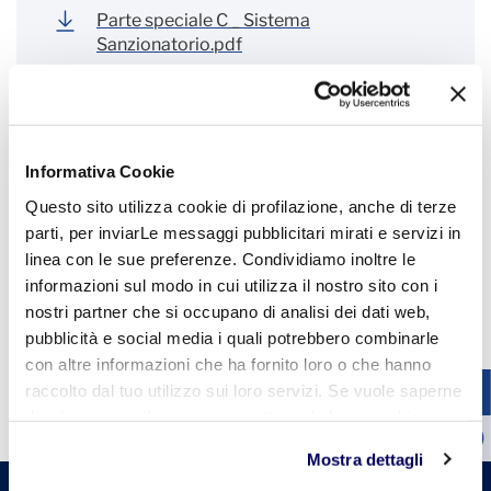
Parte speciale C _ Sistema
Sanzionatorio.pdf
Procedura Segnalazioni
Whistleblowing.pdf
Informativa Cookie
Questo sito utilizza cookie di profilazione, anche di terze
Link
parti, per inviarLe messaggi pubblicitari mirati e servizi in
linea con le sue preferenze. Condividiamo inoltre le
Canale scritto di segnalazione
informazioni sul modo in cui utilizza il nostro sito con i
nostri partner che si occupano di analisi dei dati web,
pubblicità e social media i quali potrebbero combinarle
con altre informazioni che ha fornito loro o che hanno
raccolto dal tuo utilizzo sui loro servizi. Se vuole saperne
di più o negare il consenso a tutti o ad alcuni cookie
clicchi qui
. Il consenso può essere espresso cliccando
Mostra dettagli
sul tasto "Accetta tutti". Se non vuole i cookie di