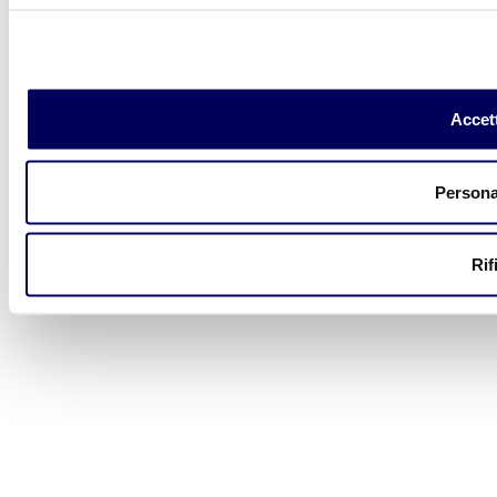
Accett
Persona
Rif