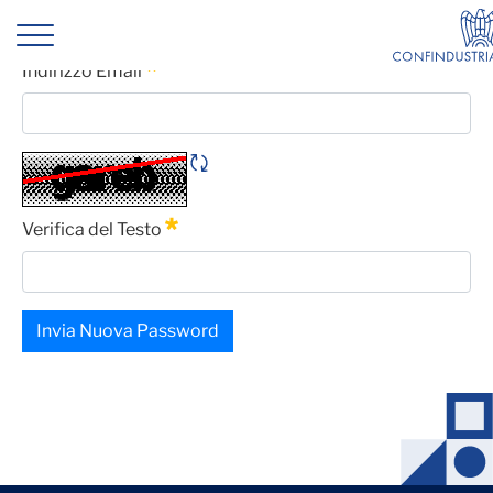
Promozione
Password Dimenticata
Indirizzo Email
Obbligatorio
Rigene CAPTCHA
Verifica del Testo
Obbligatorio
Invia Nuova Password