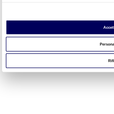
Accett
Persona
Rif