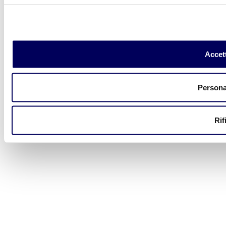
Accett
Persona
Rif