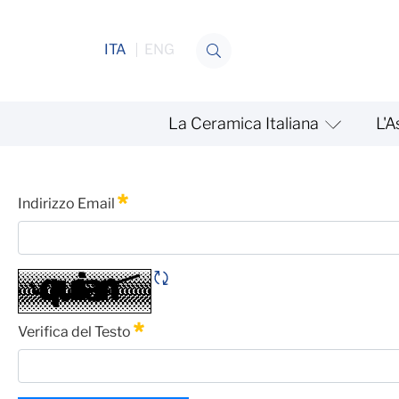
Salta al contenuto
ITA
ENG
La Ceramica Italiana
L'A
Settori
Password Dimenticata
Indirizzo Email
Obbligatorio
Rigene CAPTCHA
Verifica del Testo
Obbligatorio