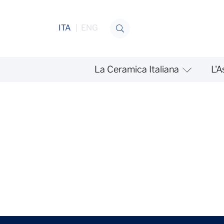
Salta al contenuto
ITA
ENG
La Ceramica Italiana
L'A
Settori