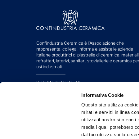
Confindustria Ceramica è l'Associazione che
rappresenta, collega, informa e assiste le aziende
italiane produttrici di piastrelle di ceramica, materiali
refrattari, laterizi, sanitari, stoviglierie e ceramica pe
usi industriali.
Viale Monte Santo, 40
41049 Sassuolo (MO) - Italy
Telefono: +39 0536 818 111
Informativa Cookie
Questo sito utilizza cookie
Mail:
info@confindustriaceramica.it
mirati e servizi in linea c
PEC:
confindustriaceramicaarealavoro@legalmail.it
utilizza il nostro sito con 
media i quali potrebbero c
CF: 93004930363
dal tuo utilizzo sui loro se