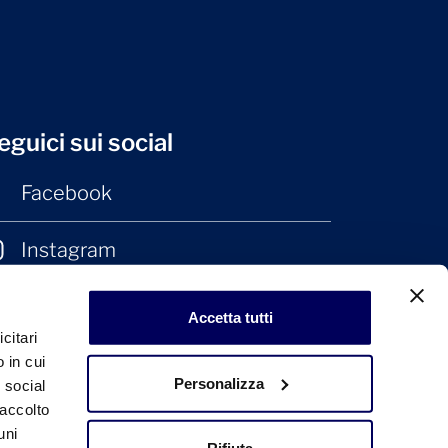
eguici sui social
Facebook
Instagram
LinkedIn
Accetta tutti
citari
 in cui
Personalizza
e social
raccolto
uni