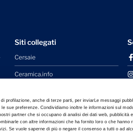
Siti collegati
S
Cersaie
r
Ceramica.info
Mater Ceramica
 di profilazione, anche di terze parti, per inviarLe messaggi pubbli
Laterizio.it
on le sue preferenze. Condividiamo inoltre le informazioni sul modo
i nostri partner che si occupano di analisi dei dati web, pubblicità 
ombinarle con altre informazioni che ha fornito loro o che hanno 
rvizi. Se vuole saperne di più o negare il consenso a tutti o ad alc