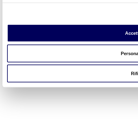
Accett
Persona
Rif