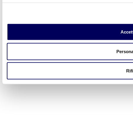
Accett
Persona
Rif