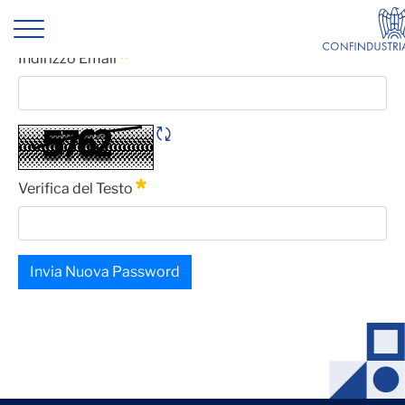
Ceramic Days
Password Dimenticata
Indirizzo Email
Obbligatorio
Rigene CAPTCHA
Verifica del Testo
Obbligatorio
Invia Nuova Password