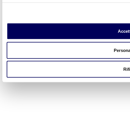
Accett
Persona
Rif