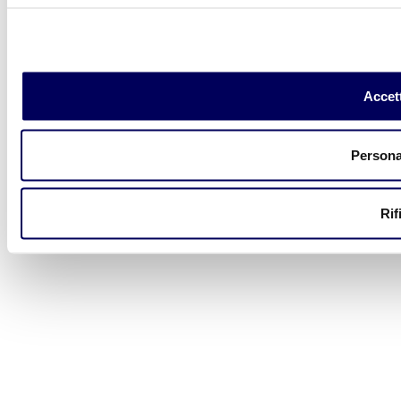
Accett
Persona
Rif