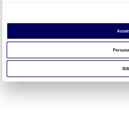
Accett
Persona
Rif