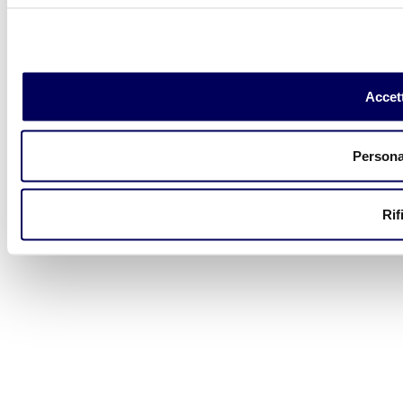
Accett
Persona
Rif