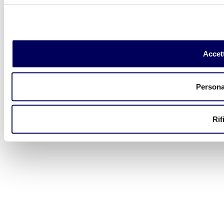
Accett
Persona
Rif