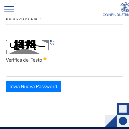
Gas Release
Password Dimenticata
Indirizzo Email
Obbligatorio
Rigene CAPTCHA
Verifica del Testo
Obbligatorio
Invia Nuova Password