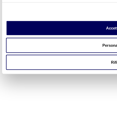
Accett
Persona
Rif