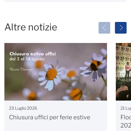
Altre notizie
23 Luglio 2026
21 Lu
Chiusura uffici per ferie estive
Flo
20