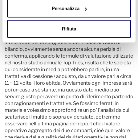
moltiplicatore che rapporta l’Enterprise Value con
l’ebitda, solitamente indicato con la sigla EV/EBITDA. Se
Personalizza
leggiamo la seconda pagina dei due report che
completano le analisi dei due settori qui considerati, si
osserva che questo moltiplicatore ha valori molto vicini
Rifiuta
nei due aggregati, dove è pari a 11,8 volte per le italiane e
a 12,6 volte per le spagnole. Cioè, in base ai valori di
bilancio, ovviamente senza ancora alcuna perizia di
conferma, applicando le formule di valutazione utilizzate
nel nostro studio annuale Top Tiles, risulta che le società
qui considerate in media potrebbero partire, in una
trattativa di cessione / acquisto, da un valore pari a circa
11 ~ 12 volte il loro ebitda. Ovviamente ogni impresa sarà
poi un caso a sé stante, ma questo dato medio può
servire giusto per avere un punto di riferimento partendo
con ragionamenti e trattative. Se fossimo ferrati in
materia e volessimo approfondire un po’ l’analisi da cui
scaturisce il multiplo sopra evidenziato, potremmo
osservare nell’ultima pagina dei report che il valore
operativo aggregato dei due comparti, cioè quel valore
che deriva dalla qualità dei risultati operativi e non dal