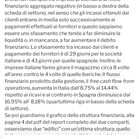
finanziario aggregato negativo (in basso a destra della
scheda di settore), nel senso che gli incassi ottenuti dai
clienti entrano in media solo successivamente ai
pagamenti effettuati ai fornitori e questo sappiamo
essere uno sfasamento che tende a far diminuire la
liquidità o, in mancanza, a far aumentare il debito
finanziario. Lo sfasamento tra incasso dai clienti e
pagamento dei fornitori è di 29 giorni per le società
italiane e di 43 giorni per quelle spagnole. Inoltre, le
imprese italiane fanno girare il magazzino circa 8 volte
all’anno contro le 4 volte di quelle iberiche. Il flusso
finanziario prodotto dalla gestione, il
free cash flow from
operations,
aumenta in Italia dall’8,75% al 14,44%
rispetto ai ricavi e al contrario in Spagna diminuisce dal
16,95% all’ 8,18% (quartultima riga in basso della scheda
di settore).
Se poi guardiamo il grafico della struttura finanziaria, alla
pagina 4 del pdf del report completo dei due comparti,
osserviamo due “edifici” con un’ottima struttura: quello
italiano sovrasta maggiormente il triangolo del