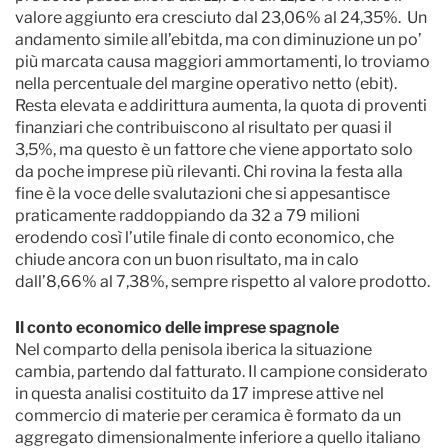
valore aggiunto era cresciuto dal 23,06% al 24,35%. Un
andamento simile all’ebitda, ma con diminuzione un po’
più marcata causa maggiori ammortamenti, lo troviamo
nella percentuale del margine operativo netto (ebit).
Resta elevata e addirittura aumenta, la quota di proventi
finanziari che contribuiscono al risultato per quasi il
3,5%, ma questo è un fattore che viene apportato solo
da poche imprese più rilevanti. Chi rovina la festa alla
fine è la voce delle svalutazioni che si appesantisce
praticamente raddoppiando da 32 a 79 milioni
erodendo così l’utile finale di conto economico, che
chiude ancora con un buon risultato, ma in calo
dall’8,66% al 7,38%, sempre rispetto al valore prodotto.
Il conto economico delle imprese spagnole
Nel comparto della penisola iberica la situazione
cambia, partendo dal fatturato. Il campione considerato
in questa analisi costituito da 17 imprese attive nel
commercio di materie per ceramica è formato da un
aggregato dimensionalmente inferiore a quello italiano