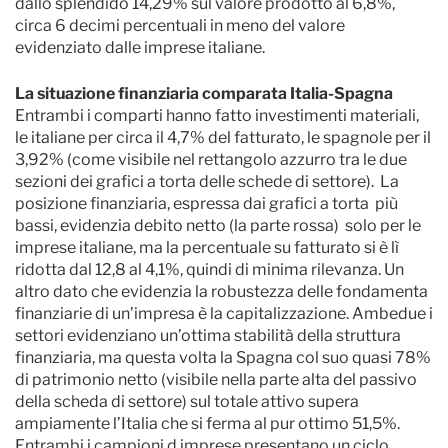
dallo splendido 14,29% sul valore prodotto al 6,8%,
circa 6 decimi percentuali in meno del valore
evidenziato dalle imprese italiane.
La situazione finanziaria comparata Italia-Spagna
Entrambi i comparti hanno fatto investimenti materiali,
le italiane per circa il 4,7% del fatturato, le spagnole per il
3,92% (come visibile nel rettangolo azzurro tra le due
sezioni dei grafici a torta delle schede di settore). La
posizione finanziaria, espressa dai grafici a torta più
bassi, evidenzia debito netto (la parte rossa) solo per le
imprese italiane, ma la percentuale su fatturato si è lì
ridotta dal 12,8 al 4,1%, quindi di minima rilevanza. Un
altro dato che evidenzia la robustezza delle fondamenta
finanziarie di un’impresa è la capitalizzazione. Ambedue i
settori evidenziano un’ottima stabilità della struttura
finanziaria, ma questa volta la Spagna col suo quasi 78%
di patrimonio netto (visibile nella parte alta del passivo
della scheda di settore) sul totale attivo supera
ampiamente l’Italia che si ferma al pur ottimo 51,5%.
Entrambi i campioni d imprese presentano un ciclo