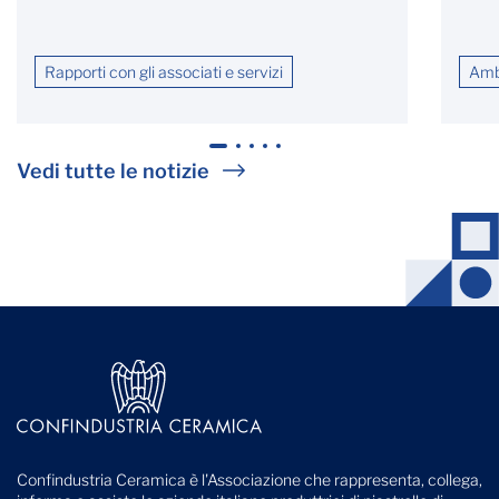
Rapporti con gli associati e servizi
Ambi
1
2
3
4
5
Vedi tutte le notizie
Confindustria Ceramica è l'Associazione che rappresenta, collega,