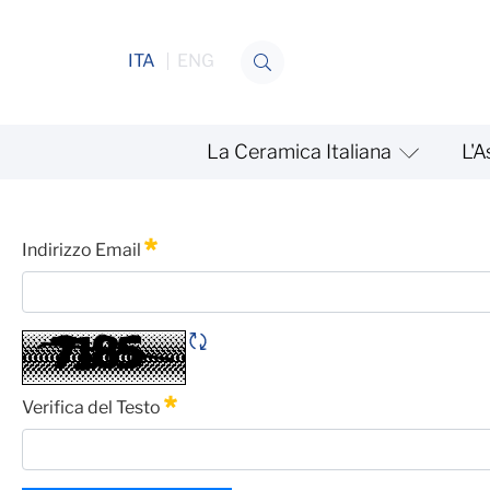
Salta al contenuto
ITA
ENG
La Ceramica Italiana
L'A
Il network
Password Dimenticata
Indirizzo Email
Obbligatorio
Rigene CAPTCHA
Verifica del Testo
Obbligatorio