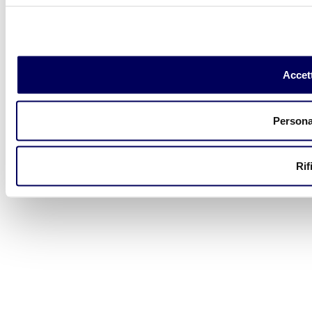
Accett
Persona
Rif