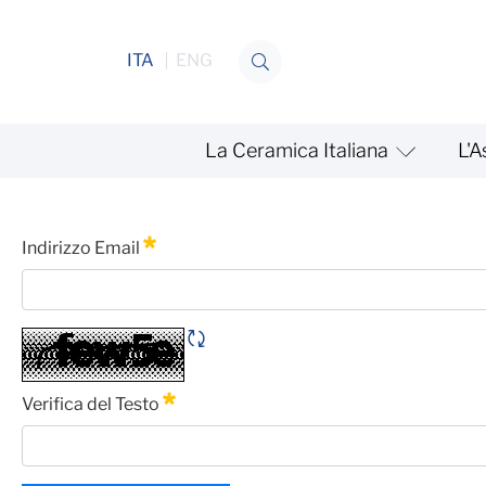
Salta al contenuto
ITA
ENG
La Ceramica Italiana
L'A
OPT OUT
Password Dimenticata
Indirizzo Email
Obbligatorio
Rigene CAPTCHA
Verifica del Testo
Obbligatorio