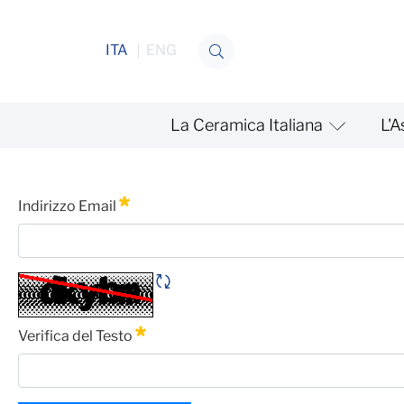
Salta al contenuto
ITA
ENG
La Ceramica Italiana
L'A
Paper comportamento edif
Password Dimenticata
Indirizzo Email
Obbligatorio
Rigene CAPTCHA
Verifica del Testo
Obbligatorio