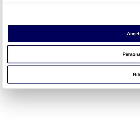
Accett
Persona
Rif