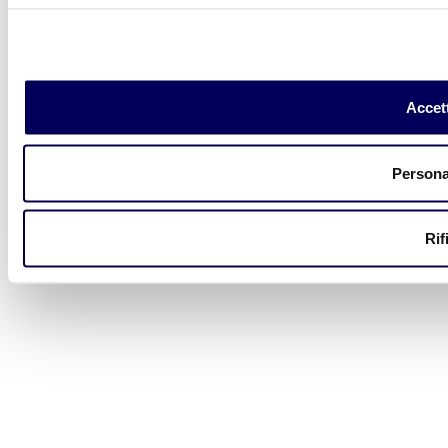
Accett
Persona
Rif