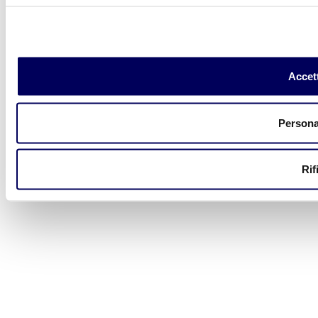
Accett
Persona
Rif