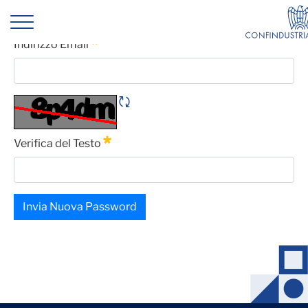
Progetto REWINDS
Password Dimenticata
Indirizzo Email
Obbligatorio
Rigene CAPTCHA
Verifica del Testo
Obbligatorio
Invia Nuova Password