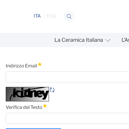
Salta al contenuto
ITA
ENG
La Ceramica Italiana
L'A
Seminario Francia e Germ
Password Dimenticata
Indirizzo Email
Obbligatorio
Rigene CAPTCHA
Verifica del Testo
Obbligatorio