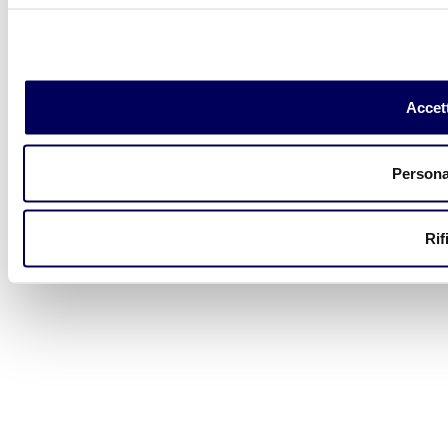
Accett
Persona
Rif