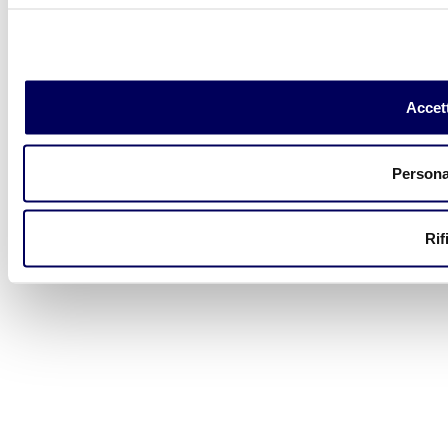
Accett
Persona
Rif