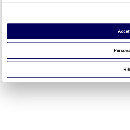
Accett
Persona
Rif