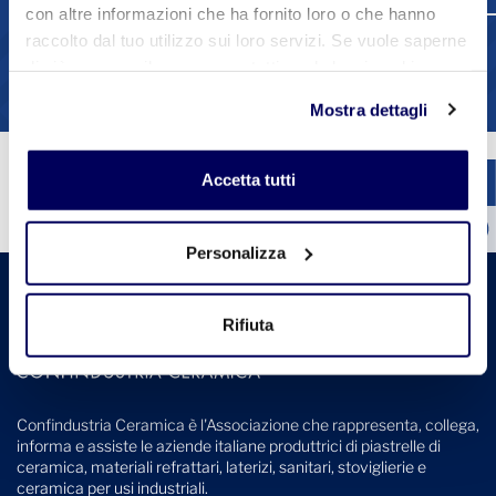
con altre informazioni che ha fornito loro o che hanno
raccolto dal tuo utilizzo sui loro servizi. Se vuole saperne
1
2
3
4
di più o negare il consenso a tutti o ad alcuni cookie
Vedi tutte le circolari
clicchi qui
. Il consenso può essere espresso cliccando
Mostra dettagli
sul tasto "Accetta tutti". Se non vuole i cookie di
profilazione può negare il consenso sul tasto "Rifiuta".
Accetta tutti
Personalizza
Rifiuta
Confindustria Ceramica è l'Associazione che rappresenta, collega,
informa e assiste le aziende italiane produttrici di piastrelle di
ceramica, materiali refrattari, laterizi, sanitari, stoviglierie e
ceramica per usi industriali.