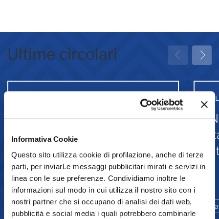
Ultime circolari
31 Luglio 2026
31 
Greenwashing: attività
IN
associative
st
Informativa Cookie
Is
Questo sito utilizza cookie di profilazione, anche di terze
parti, per inviarLe messaggi pubblicitari mirati e servizi in
linea con le sue preferenze. Condividiamo inoltre le
Comunicazione
informazioni sul modo in cui utilizza il nostro sito con i
nostri partner che si occupano di analisi dei dati web,
Ambiente e sostenibilità
Promozione
La
pubblicità e social media i quali potrebbero combinarle