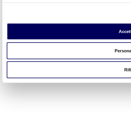
Accett
Persona
Rif