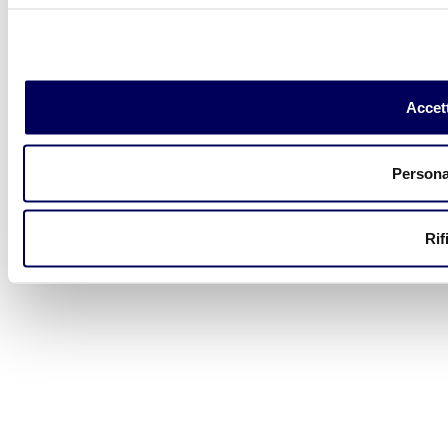
Accett
Persona
Rif