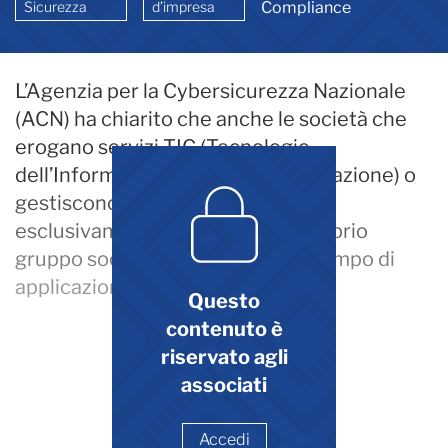
Sicurezza
d’impresa
Compliance
L’Agenzia per la Cybersicurezza Nazionale
(ACN) ha chiarito che anche le società che
erogano servizi TIC (Tecnologie
dell’Informazione e della Comunicazione) o
gestiscono infrastrutture digitali
esclusivamente all’interno del proprio
gruppo societario rientrano nel campo di
applicazione della Direttiva NIS2.
Questo
contenuto è
riservato agli
associati
Accedi