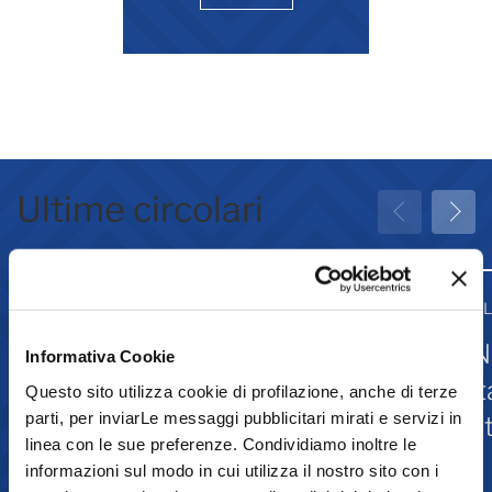
Ultime circolari
31 Luglio 2026
31 
Greenwashing: attività
IN
Informativa Cookie
associative
st
Questo sito utilizza cookie di profilazione, anche di terze
parti, per inviarLe messaggi pubblicitari mirati e servizi in
Is
linea con le sue preferenze. Condividiamo inoltre le
informazioni sul modo in cui utilizza il nostro sito con i