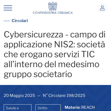
Cybersicurezza - campo di applicazion
Vedi tutte le circolari
Circolari
Cybersicurezza - campo di
applicazione NIS2: società
che erogano servizi TIC
all’interno del medesimo
gruppo societario
20 Maggio 2025 — N° Circolare: 198/2025
Materie:
REACH
Salute e
Diritto