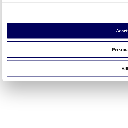
Accett
Persona
Rif