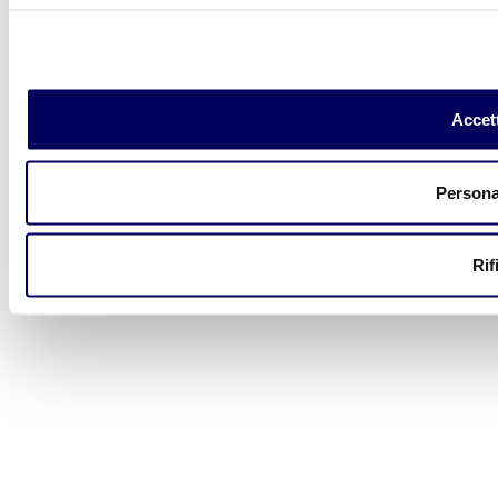
Accett
Persona
Rif