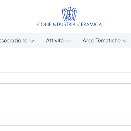
ssociazione
Attività
Aree Tematiche
ecenti novità in materia di r