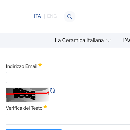
Salta al contenuto
ITA
ENG
La Ceramica Italiana
L'A
Indicazioni dell’INL sulle r
Password Dimenticata
Indirizzo Email
Obbligatorio
Rigene CAPTCHA
Verifica del Testo
Obbligatorio