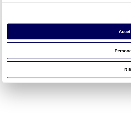
Accett
Persona
Rif