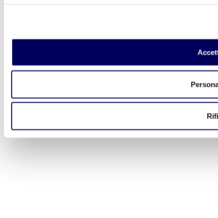
Accett
Persona
Rif