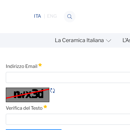
Salta al contenuto
ITA
ENG
La Ceramica Italiana
L'A
Sciopero generale CGIL 3 
Password Dimenticata
Indirizzo Email
Obbligatorio
Rigene CAPTCHA
Verifica del Testo
Obbligatorio