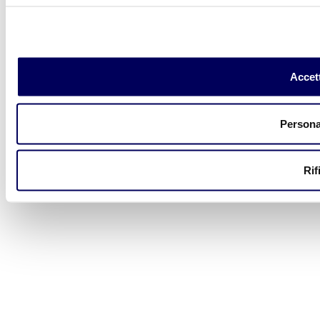
Accett
Persona
Rif