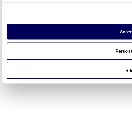
Accett
Persona
Rif