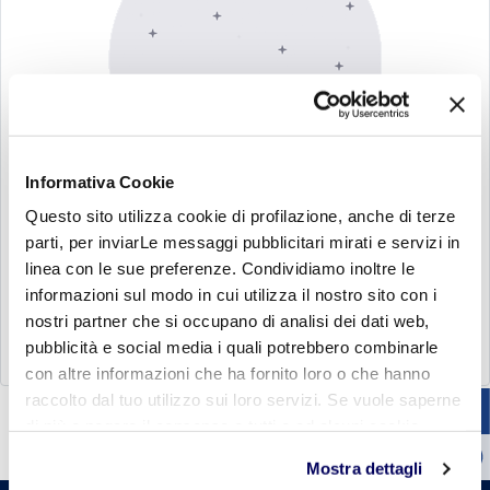
Informativa Cookie
Questo sito utilizza cookie di profilazione, anche di terze
parti, per inviarLe messaggi pubblicitari mirati e servizi in
Nessun risultato trovato.
linea con le sue preferenze. Condividiamo inoltre le
Non è stato trovato alcun risultato con le
informazioni sul modo in cui utilizza il nostro sito con i
parole chiave indicate:
.
nostri partner che si occupano di analisi dei dati web,
pubblicità e social media i quali potrebbero combinarle
con altre informazioni che ha fornito loro o che hanno
raccolto dal tuo utilizzo sui loro servizi. Se vuole saperne
di più o negare il consenso a tutti o ad alcuni cookie
clicchi qui
. Il consenso può essere espresso cliccando
Mostra dettagli
sul tasto "Accetta tutti". Se non vuole i cookie di