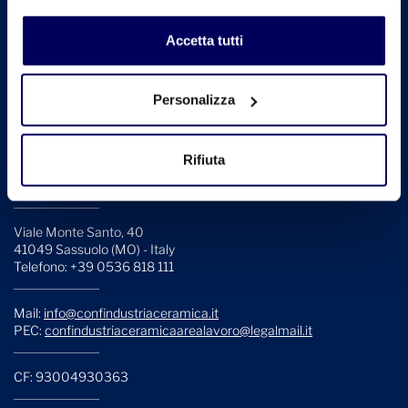
profilazione può negare il consenso sul tasto "Rifiuta".
Accetta tutti
Personalizza
Confindustria Ceramica è l'Associazione che rappresenta, collega,
informa e assiste le aziende italiane produttrici di piastrelle di
Rifiuta
ceramica, materiali refrattari, laterizi, sanitari, stoviglierie e
ceramica per usi industriali.
Viale Monte Santo, 40
41049 Sassuolo (MO) - Italy
Telefono: +39 0536 818 111
Mail:
info@confindustriaceramica.it
PEC:
confindustriaceramicaarealavoro@legalmail.it
CF: 93004930363