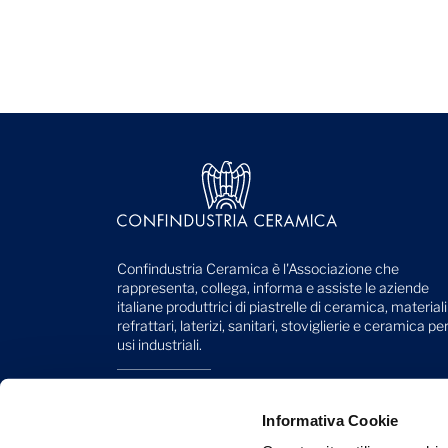
Confindustria Ceramica è l'Associazione che
rappresenta, collega, informa e assiste le aziende
italiane produttrici di piastrelle di ceramica, materiali
refrattari, laterizi, sanitari, stoviglierie e ceramica pe
usi industriali.
Viale Monte Santo, 40
41049 Sassuolo (MO) - Italy
Informativa Cookie
Telefono: +39 0536 818 111