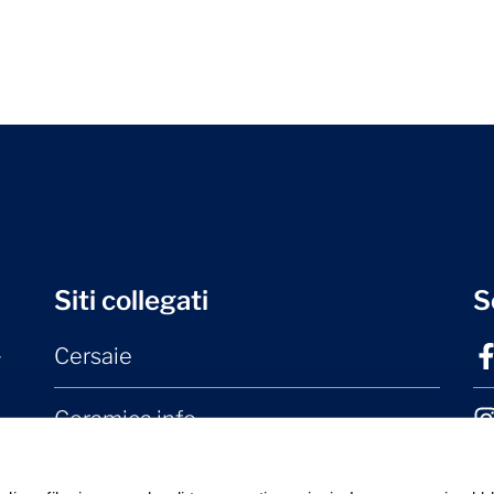
Siti collegati
S
Cersaie
r
Ceramica.info
Mater Ceramica