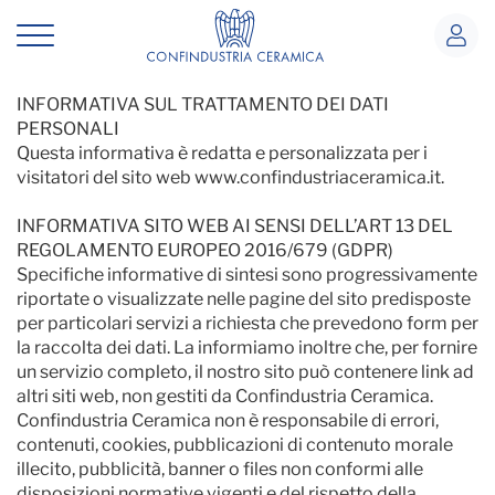
Privacy
INFORMATIVA SUL TRATTAMENTO DEI
DATI PERSONALI
INFORMATIVA SUL TRATTAMENTO DEI DATI
PERSONALI
Questa informativa è redatta e personalizzata per i
visitatori del sito web www.confindustriaceramica.it.
INFORMATIVA SITO WEB AI SENSI DELL’ART 13 DEL
REGOLAMENTO EUROPEO 2016/679 (GDPR)
Specifiche informative di sintesi sono progressivamente
riportate o visualizzate nelle pagine del sito predisposte
per particolari servizi a richiesta che prevedono form per
la raccolta dei dati. La informiamo inoltre che, per fornire
un servizio completo, il nostro sito può contenere link ad
altri siti web, non gestiti da Confindustria Ceramica.
Confindustria Ceramica non è responsabile di errori,
contenuti, cookies, pubblicazioni di contenuto morale
illecito, pubblicità, banner o files non conformi alle
disposizioni normative vigenti e del rispetto della