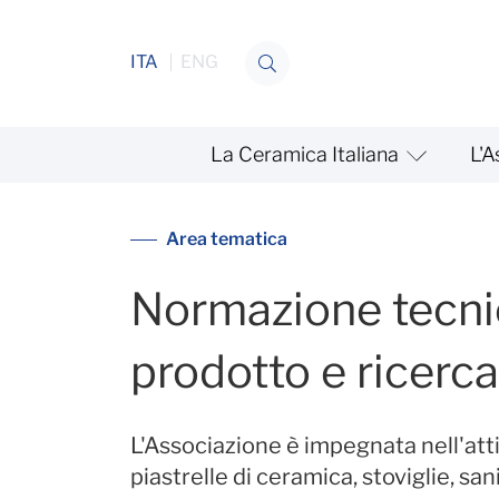
Salta al contenuto
ITA
ENG
La Ceramica Italiana
L'A
Normazione tecnica di prod
Area tematica
Normazione tecni
prodotto e ricerca
L'Associazione è impegnata nell'att
piastrelle di ceramica, stoviglie, sanit