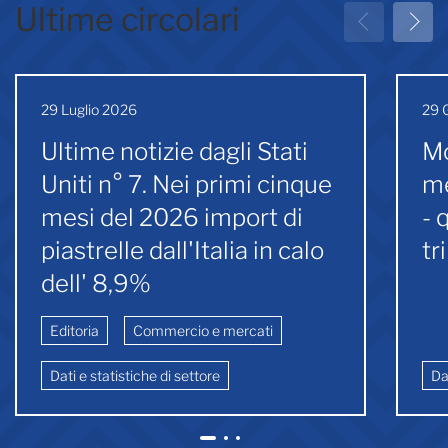
Ultime circolari
29 Luglio 2026
29 
Ultime notizie dagli Stati
Mo
Uniti n° 7. Nei primi cinque
me
mesi del 2026 import di
- 
piastrelle dall'Italia in calo
tr
dell' 8,9%
Editoria
Commercio e mercati
Dati e statistiche di settore
Da
1
2
3