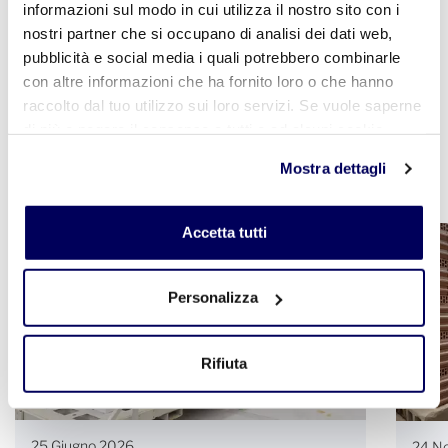
informazioni sul modo in cui utilizza il nostro sito con i
Portale Commercio Internazionale
nostri partner che si occupano di analisi dei dati web,
pubblicità e social media i quali potrebbero combinarle
con altre informazioni che ha fornito loro o che hanno
raccolto dal tuo utilizzo sui loro servizi. Se vuole saperne
di più o negare il consenso a tutti o ad alcuni cookie
clicchi qui
. Il consenso può essere espresso cliccando
Notizie
Mostra dettagli
sul tasto "Accetta tutti". Se non vuole i cookie di
profilazione può negare il consenso sul tasto "Rifiuta".
Accetta tutti
Personalizza
Rifiuta
25 Giugno 2026
24 N