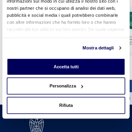
informazioni sul modo in cui utilizza il nostro sito con i
nostri partner che si occupano di analisi dei dati web,
CER il giornale della
pubblicità e social media i quali potrebbero combinarle
ceramica n. 417
con altre informazioni che ha fornito loro o che hanno
raccolto dal tuo utilizzo sui loro servizi. Se vuole saperne
di più o negare il consenso a tutti o ad alcuni cookie
clicchi qui
. Il consenso può essere espresso cliccando
Mostra dettagli
sul tasto "Accetta tutti". Se non vuole i cookie di
profilazione può negare il consenso sul tasto "Rifiuta".
1
2
3
4
5
Accetta tutti
Vedi tutte le pubblicazioni
Personalizza
Rifiuta