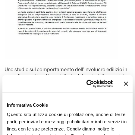
Uno studio sul comportamento dell'involucro edilizio in
caso di incendio ed il contributo dei materiali ceramici
alla sicurezza, non solo per gli interventi sull’esistente ma
anche per le nuove costruzioni.
Informativa Cookie
Questo sito utilizza cookie di profilazione, anche di terze
parti, per inviarLe messaggi pubblicitari mirati e servizi in
Altre pubblicazioni
linea con le sue preferenze. Condividiamo inoltre le