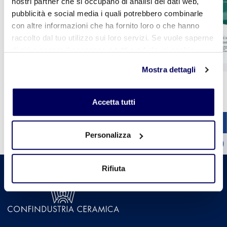
CER il giornale della
nostri partner che si occupano di analisi dei dati web,
ceramica n. 417
pubblicità e social media i quali potrebbero combinarle
con altre informazioni che ha fornito loro o che hanno
raccolto dal tuo utilizzo sui loro servizi. Se vuole saperne
di più o negare il consenso a tutti o ad alcuni cookie
clicchi qui
. Il consenso può essere espresso cliccando
Mostra dettagli
sul tasto "Accetta tutti". Se non vuole i cookie di
1
2
3
4
5
profilazione può negare il consenso sul tasto "Rifiuta".
Vedi tutte le pubblicazioni
Accetta tutti
Personalizza
Rifiuta