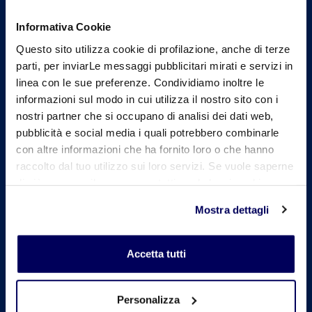
41049 Sassuolo (MO) - Italy
Telefono: +39 0536 818 111
Informativa Cookie
Questo sito utilizza cookie di profilazione, anche di terze
Mail:
info@confindustriaceramica.it
parti, per inviarLe messaggi pubblicitari mirati e servizi in
PEC:
confindustriaceramicaarealavoro@legalmail.it
linea con le sue preferenze. Condividiamo inoltre le
informazioni sul modo in cui utilizza il nostro sito con i
CF: 93004930363
nostri partner che si occupano di analisi dei dati web,
pubblicità e social media i quali potrebbero combinarle
con altre informazioni che ha fornito loro o che hanno
raccolto dal tuo utilizzo sui loro servizi. Se vuole saperne
Siti collegati
di più o negare il consenso a tutti o ad alcuni cookie
clicchi qui
. Il consenso può essere espresso cliccando
Cersaie
Mostra dettagli
sul tasto "Accetta tutti". Se non vuole i cookie di
profilazione può negare il consenso sul tasto "Rifiuta".
Ceramica.info
Accetta tutti
Mater Ceramica
Personalizza